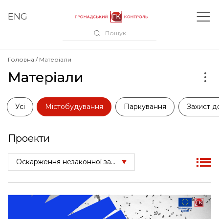
ENG
Пошук
Головна
Матеріали
Матеріали
Усі
Містобудування
Паркування
Захист д
Проекти
Оскарження незаконної забудови