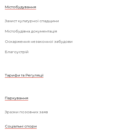
Містобудування
Захист культурної спадщини
Містобудівна документація
Оскарження незаконної забудови
Благоустрій
Тарифи та Регуляції
Паркування
Зразки позовних заяв
Соціальні спори