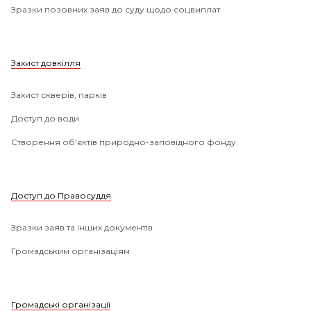
Зразки позовних заяв до суду щодо соцвиплат
Захист довкілля
Захист скверів, парків
Доступ до води
Створення об'єктів природно-заповідного фонду
Доступ до Правосуддя
Зразки заяв та інших документів
Громадським організаціям
Громадські організації