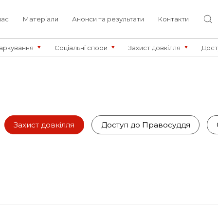
нас
Матеріали
Анонси та результати
Контакти
аркування
Соціальні спори
Захист довкілля
Дост
Захист довкілля
Доступ до Правосуддя