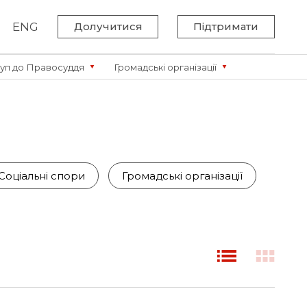
ENG
Долучитися
Підтримати
уп до Правосуддя
Громадські організації
Соціальні спори
Громадські організації