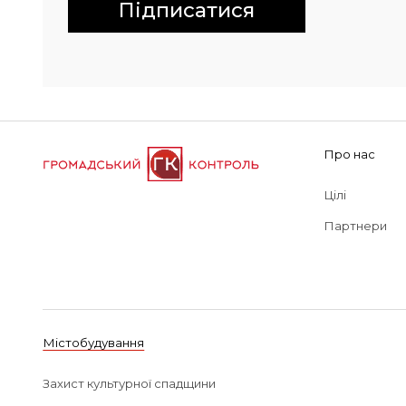
Підписатися
Про нас
Цілі
Партнери
Містобудування
Захист культурної спадщини