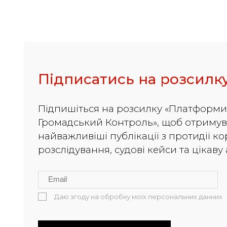
Підписатись на розсилк
Підпишіться на розсилку «Платформ
Громадський Контроль», щоб отриму
найважливіші публікації з протидії кор
розслідування, судові кейси та цікаву
Даю згоду на обробку моїх персональних данних