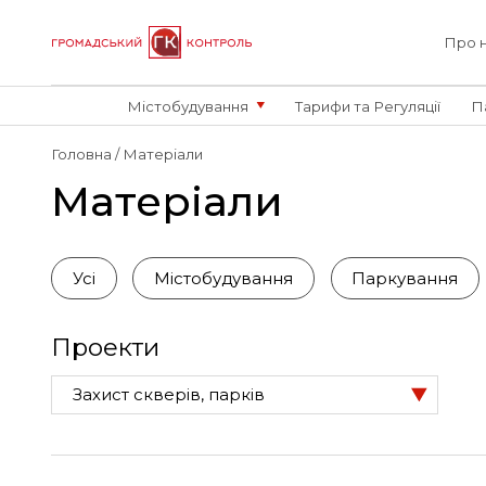
Про 
Містобудування
Тарифи та Регуляції
П
Головна
Матеріали
Матеріали
Усі
Містобудування
Паркування
Проекти
Захист скверів, парків