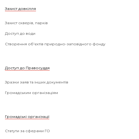
Захист довкілля
Захист скверів, парків
Доступ до води
Створення об'єктів природно-заповідного фонду
Доступ до Правосуддя
Зразки заяв та інших документів
Громадським організаціям
Громадські організації
Статути за сферами ГО