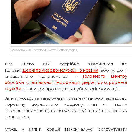
Закордонний паспорт. Фото: Getty Images
Для цього вам потрібно звернутися до
Голови
Держприкордонслужби України
або ж до її
спеціального підприємства —
Головного Центру
обробки спеціальної інформації держприкордонної
служби
із запитом про надання публічної інформації.
Звичайно, що за загальними правилами інформація щодо
перетину державного кордону тим чи іншим
громадянином не відноситься до публічної та є суворо
приватною.
Отже, у запиті краще максимально обґрунтувати