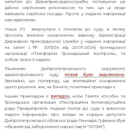
запитом до Держприкордонслужби, мотивуючи це
дійсно серйозним резонансом та тим, що ці люди
займають серйозні посади. Проте у наданні інформації
нам відмовили.
Наша ГО звернулася з позовом до суду, в якому
просила визнати незаконною відмову Адміністрації
Державної прикордонної служби у наданні інформації
на запит (№ 2013/24 від 20.09.2024) громадської
організації «Платформа Громадський Контроль», та
зобов`язати її надати.
Рішенням Дніпропетровського окружного
адміністративного суду
позов було задоволено
.
Звичайно, що попереду, ще апеляційне оскарження
цього рішення, але, як бачите, позитивні приклади є.
Іншим прикладом є
випадок
, коли Газета «Особи» та
Громадська організація «Люстраційна Антикорупційна
рада Придніпров’я» подали позов до суду з вимогою
надати інформацію про виїзди за кордон депутата
Дніпропетровської обласної ради Геннадія Гуфмана (був
обраний від забороненої наразі партії “ОПЗЖ”).