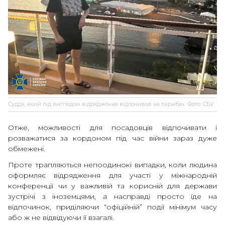
Суддя, який під виглядом відрядження відпочивав на Карибах. Фото: СБУ
Отже, можливості для посадовців відпочивати і
розважатися за кордоном під час війни зараз дуже
обмежені.
Проте трапляються непоодинокі випадки, коли людина
оформляє відрядження для участі у міжнародній
конференції чи у важливій та корисній для держави
зустрічі з іноземцями, а насправді просто їде на
відпочинок, приділяючи “офіційній” події мінімум часу
або ж не відвідуючи її взагалі.