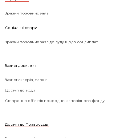
Зразки позовних заяв
Соціальні спори
Зразки позовних заяв до суду щодо соцвиплат
Захист довкілля
Захист скверів, парків
Доступ до води
Створення об'єктів природно-заповідного фонду
Доступ до Правосуддя