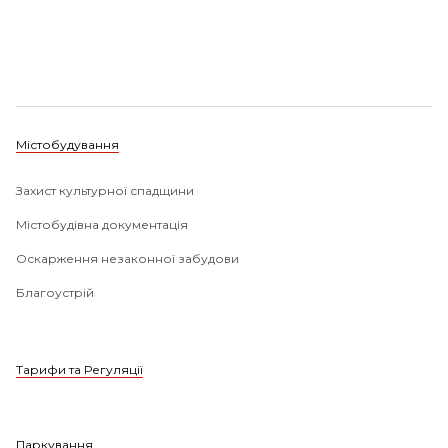
Містобудування
Захист культурної спадщини
Містобудівна документація
Оскарження незаконної забудови
Благоустрій
Тарифи та Регуляції
Паркування