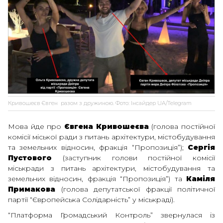
Кривошеєв Євген разом з дружиною. Фото: Інсайдер UA/Telegram
Мова йде про
Євгена Кривошеєва
(голова постійної
комісії міської ради з питань архітектури, містобудування
та земельних відносин, фракція “Пропозиція”);
Сергія
Пустового
(заступник голови постійної комісії
міськради з питань архітектури, містобудування та
земельних відносин, фракція “Пропозиція”) та
Каміля
Примакова
(голова депутатської фракції політичної
партії “Європейська Солідарність” у міськраді).
“Платформа Громадський Контроль” звернулася із