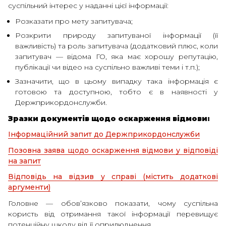
суспільний інтерес у наданні цієї інформації:
Розказати про мету запитувача;
Розкрити природу запитуваної інформації (її
важливість) та роль запитувача (додатковий плюс, коли
запитувач — відома ГО, яка має хорошу репутацію,
публікації чи відео на суспільно важливі теми і т.п.);
Зазначити, що в цьому випадку така інформація є
готовою та доступною, тобто є в наявності у
Держприкордонслужби.
Зразки документів щодо оскарження відмови:
Інформаційний запит до Держприкордонслужби
Позовна заява щодо оскарження відмови у відповіді
на запит
Відповідь на відзив у справі (містить додаткові
аргументи)
Головне — обов’язково показати, чому суспільна
користь від отримання такої інформації перевищує
потенційну шкоду від її оприлюднення.