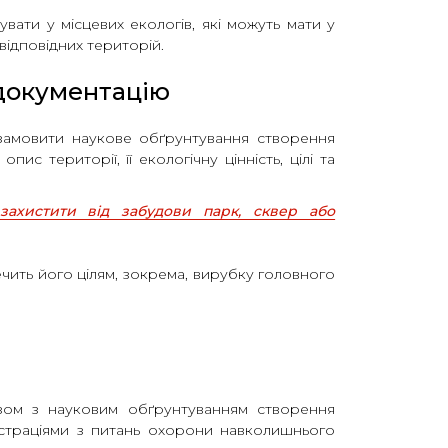
вати у місцевих екологів, які можуть мати у
відповідних територій.
документацію
замовити наукове обґрунтування створення
пис території, її екологічну цінність, цілі та
захистити від забудови парк, сквер або
чить його цілям, зокрема, вирубку головного
зом з науковим обґрунтуванням створення
істраціями з питань охорони навколишнього