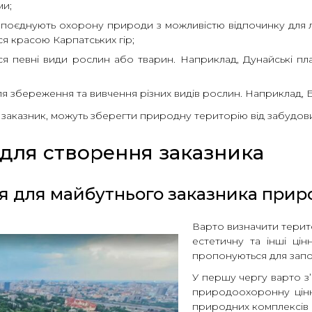
ми;
 поєднують охорону природи з можливістю відпочинку для 
я красою Карпатських гір;
я певні види рослин або тварин. Наприклад, Дунайські плав
ля збереження та вивчення різних видів рослин. Наприклад, Б
 заказник, можуть зберегти природну територію від забудови
для створення заказника
рія для майбутнього заказника прир
Варто визначити терит
естетичну та інші цін
пропонуються для запо
У першу чергу варто з’
природоохоронну цінн
природних комплексів 