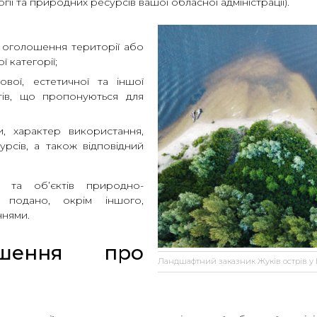
 та природних ресурсів вашої обласної адміністрації).
 оголошення території або
 категорії;
ової, естетичної та іншої
ктів, що пропонуються для
и, характер використання,
урсів, а також відповідний
 та об’єктів природно-
подано, окрім іншого,
нями.
шення про
Ландшафтний заказник Жуків острів у Ки