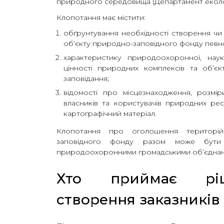
природного середовища (Департамент екології
Клопотання має містити:
обґрунтування необхідності створення чи
об’єкту природно-заповідного фонду певної
характеристику природоохоронної, наук
цінності природних комплексів та об’є
заповідання;
відомості про місцезнаходження, розмір
власників та користувачів природних рес
картографічний матеріал.
Клопотання про оголошення територій
заповідного фонду разом може бути 
природоохоронними громадськими об’єднан
Хто приймає рі
створення заказників