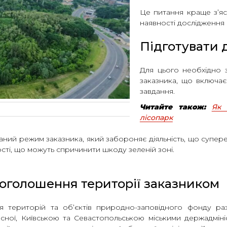
Це питання краще з’ясу
наявності дослідження 
Підготувати 
Для цього необхідно 
заказника, що включає о
завдання.
Читайте також:
Як 
лісопарк
ний режим заказника, який забороняє діяльність, що супере
ості, що можуть спричинити шкоду зеленій зоні.
оголошення території заказником
 територій та об’єктів природно-заповідного фонду ра
сної, Київською та Севастопольською міськими держадмін