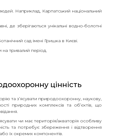
людей. Наприклад, Карпатський національний
ні, де зберігаються унікальні водно-болотні
отанічний сад імені Гришка в Києві.
 на тривалий період.
одоохоронну цінність
орію та з’ясувати природоохоронну, наукову,
ності природних комплексів та об’єктів, що
відання.
ясувати чи має територія/акваторія особливу
ість та потребує збереження і відтворення
або їх окремих компонентів.