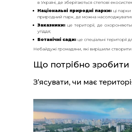
в Україні, де зберігаються степові екосисте
Національні природні парки:
ці парки
природний парк, де можна насолоджуватис
Заказники:
це території, де охороняютьс
угіддя;
Ботанічні сади:
це спеціальні території д
Небайдужі громадяни, які вирішили створити
Що потрібно зробити 
З’ясувати, чи має терито