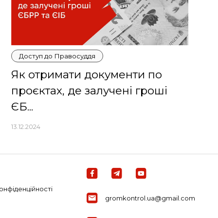
Доступ до Правосуддя
Як отримати документи по
проєктах, де залучені гроші
ЄБ...
13.12.2024
онфіденційності
gromkontrol.ua@gmail.com