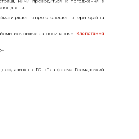
страції, ними проводиться їх погодження з
повідання.
иймати рішення про оголошення територій та
айомитись нижче за посиланням:
Клопотання
».
ідповідальністю ГО «Платформа Громадський