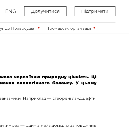
ENG
Долучитися
Підтримати
уп до Правосуддя
Громадські організації
жава через їхню природну цінність. Ці
мання екологічного балансу.
У цьому
 заказники. Наприклад — створені ландшафтні
канія-Нова — один з найвідоміших заповідників