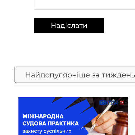
Надіслати
Найпопулярніше за тижден