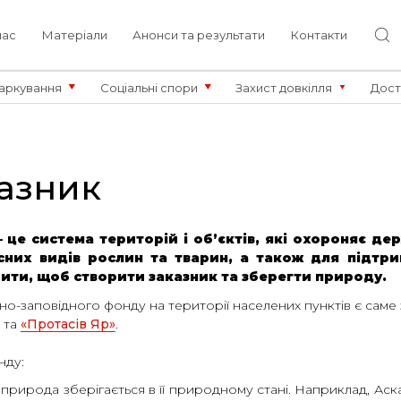
нас
Матеріали
Анонси та результати
Контакти
аркування
Соціальні спори
Захист довкілля
Дост
казник
е система територій і об’єктів, які охороняє дер
сних видів рослин та тварин, а також для підтри
бити, щоб створити заказник та зберегти природу.
-заповідного фонду на території населених пунктів є саме
та
«Протасів Яр»
.
нду:
 природа зберігається в її природному стані. Наприклад, Ас