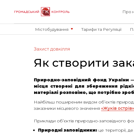
Про 
Містобудування
Тарифи та Регуляції
П
Захист довкілля
Як створити за
Природно-заповідний фонд України — ц
місця створені для збереження рідкі
матеріалі розповімо, що потрібно зро
Найбільш поширеним видом об’єктів природно
заказники місцевого значення
«Жуків острів»
Приклади об’єктів природно-заповідного фо
Природні заповідники:
це території, де