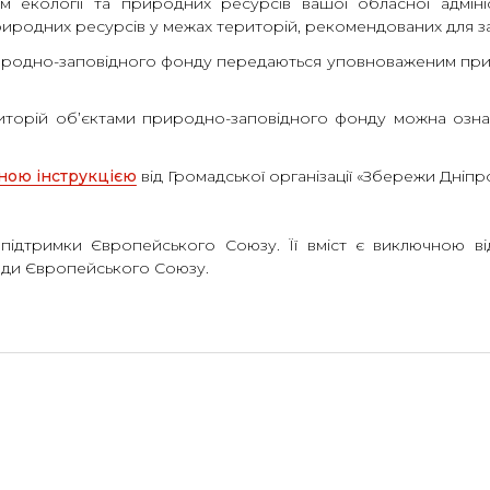
 екології та природних ресурсів вашої обласної адміні
иродних ресурсів у межах територій, рекомендованих для за
риродно-заповідного фонду передаються уповноваженим пр
иторій об’єктами природно-заповідного фонду можна озн
ною інструкцією
від Громадської організації «Збережи Дніпро
 підтримки Європейського Союзу. Її вміст є виключною в
яди Європейського Союзу.