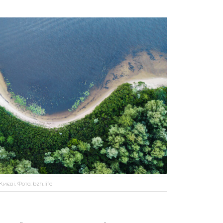
єві. Фото: bzh.life