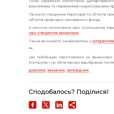
Після схвалення клопотання Департаментом
власниками та первинними користувачами пр
Проєкти створення територій та об’єктів п
об’єктів природно-заповідного фонду.
З текстом клопотання про оголошення тер
про створення заказника
Також ви можете ознайомитись з
інтерактив
***
Цю публікацію підготовлено за фінансової
Контроль» і не обов’язково відображає погл
довкілля
, 
заказник
, 
заповідник
Сподобалось? Поділися!