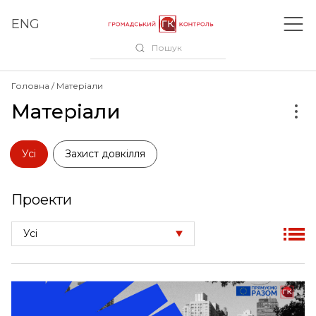
ENG
Пошук
Головна
Матеріали
Матеріали
Усі
Захист довкілля
Проекти
Усі