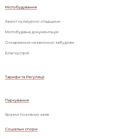
Містобудування
Захист культурної спадщини
Містобудівна документація
Оскарження незаконної забудови
Благоустрій
Тарифи та Регуляції
Паркування
Зразки позовних заяв
Соціальні спори