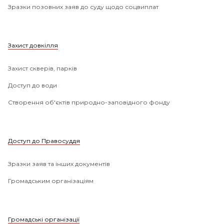
Зразки позовних заяв до суду щодо соцвиплат
Захист довкілля
Захист скверів, парків
Доступ до води
Створення об'єктів природно-заповідного фонду
Доступ до Правосуддя
Зразки заяв та інших документів
Громадським організаціям
Громадські організації