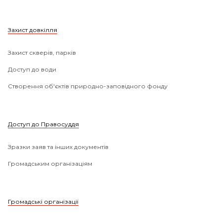
Захист довкілля
Захист скверів, парків
Доступ до води
Створення об'єктів природно-заповідного фонду
Доступ до Правосуддя
Зразки заяв та інших документів
Громадським організаціям
Громадські організації