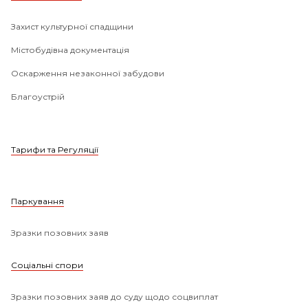
Захист культурної спадщини
Містобудівна документація
Оскарження незаконної забудови
Благоустрій
Тарифи та Регуляції
Паркування
Зразки позовних заяв
Соціальні спори
Зразки позовних заяв до суду щодо соцвиплат