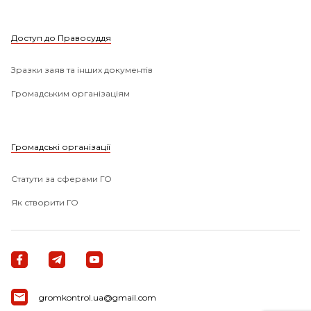
Доступ до Правосуддя
Зразки заяв та інших документів
Громадським організаціям
Громадські організації
Статути за сферами ГО
Як створити ГО
gromkontrol.ua@gmail.com