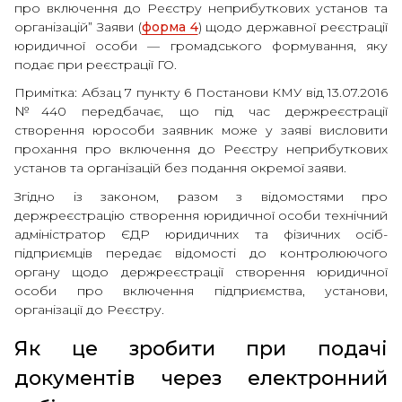
про включення до Реєстру неприбуткових установ та
організацій” Заяви (
форма 4
) щодо державної реєстрації
юридичної особи — громадського формування, яку
подає при реєстрації ГО.
Примітка: Абзац 7 пункту 6 Постанови КМУ від 13.07.2016
№440 передбачає, що під час держреєстрації
створення юрособи заявник може у заяві висловити
прохання про включення до Реєстру неприбуткових
установ та організацій без подання окремої заяви.
Згідно із законом, разом з відомостями про
держреєстрацію створення юридичної особи технічний
адміністратор ЄДР юридичних та фізичних осіб-
підприємців передає відомості до контролюючого
органу щодо держреєстрації створення юридичної
особи про включення підприємства, установи,
організації до Реєстру.
Як це зробити при подачі
документів через електронний