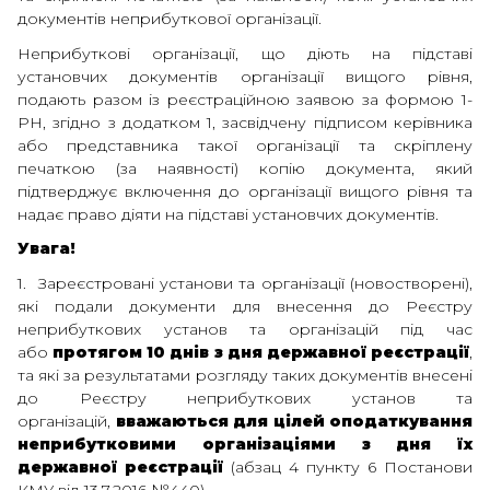
документів неприбуткової організації.
Неприбуткові організації, що діють на підставі
установчих документів організації вищого рівня,
подають разом із реєстраційною заявою за формою 1-
РН, згідно з додатком 1, засвідчену підписом керівника
або представника такої організації та скріплену
печаткою (за наявності) копію документа, який
підтверджує включення до організації вищого рівня та
надає право діяти на підставі установчих документів.
Увага!
1. Зареєстровані установи та організації (новостворені),
які подали документи для внесення до Реєстру
неприбуткових установ та організацій під час
або
протягом 10 днів з дня державної реєстрації
,
та які за результатами розгляду таких документів внесені
до Реєстру неприбуткових установ та
організацій,
вважаються для цілей оподаткування
неприбутковими організаціями з дня їх
державної реєстрації
(абзац 4 пункту 6 Постанови
КМУ від 13.7.2016 №440).