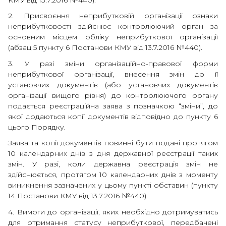
2. Присвоєння неприбутковій організації ознаки
неприбутковості здійснює контролюючий орган за
основним місцем обліку неприбуткової організації
(абзац 5 пункту 6 Постанови КМУ від 13.7.2016 №440).
3. У разі зміни організаційно-правової форми
неприбуткової організації, внесення змін до її
установчих документів (або установчих документів
організації вищого рівня) до контролюючого органу
подається реєстраційна заява з позначкою “зміни”, до
якої додаються копії документів відповідно до пункту 6
цього Порядку.
Заява та копії документів повинні бути подані протягом
10 календарних днів з дня державної реєстрації таких
змін. У разі, коли державна реєстрація змін не
здійснюється, протягом 10 календарних днів з моменту
виникнення зазначених у цьому пункті обставин (пункту
14 Постанови КМУ від 13.7.2016 №440).
4. Вимоги до організації, яких необхідно дотримуватись
для отримання статусу неприбуткової, передбачені