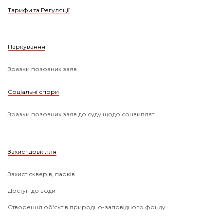
Тарифи та Регуляції
Паркування
Зразки позовних заяв
Соціальні спори
Зразки позовних заяв до суду щодо соцвиплат
Захист довкілля
Захист скверів, парків
Доступ до води
Створення об'єктів природно-заповідного фонду