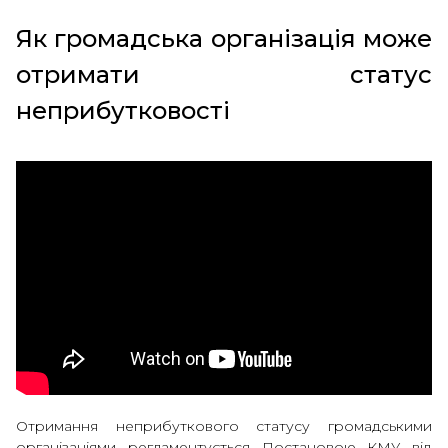
Як громадська організація може
отримати статус
неприбутковості
Отримання неприбуткового статусу громадськими
організаціями регламентується Постановою КМУ від