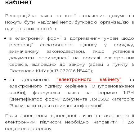
кабінет
Реєстраційна заява та копії зазначених документів
можуть бути надіслані неприбутковою організацією в
один із таких способів:
в електронній формі з дотриманням умови щодо
реєстрації електронного підпису у порядку,
визначеному законодавством, якщо установчі
документи оприлюднені на порталі електронних
сервісів, відповідно до Закону (абзац 5 пункту 6
Постанови КМУ від 13.07.2016 №440);
за допомогою
“електронного кабінету”
та
електронного підпису керівника ГО (уповноваженої
особи), формується заява за формою 1-РН
(ідентифікатор форми документа J1310502; категорія:
“Заяви, запити для отримання інформації”).
Після заповнення відповідної заяви та скріплення її
електронним підписом необхідно направити її до
податкового органу.