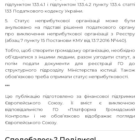
підпунктом 133.4.1 і підпунктом 133.4.2 пункту 133.4 статті
133 Податкового кодексу України.
5. Статус неприбуткової організації може бути
анульовано на підставі рішення податкового органу
про виключення неприбуткової організації з Реєстру
(абзац 7 пункту 15 Постанови КМУ від 13.7.2016 №440).
Тобто, щоб створити громадську організацію, необхідно
об’єднатися з іншими людьми, разом узгодити статут, а
потім подати документи для реєстрації ГО до
структурного підрозділу Міністерства юстиції. Також
обов’язково треба отримати статус неприбутковості.
***
Цю публікацію підготовлено за фінансової підтримки
Європейського Союзу. Її вміст є виключною
відповідальністю ГО «Платформа Громадський
Контроль» і не обов’язково відображає погляди
Європейського Союзу.
Сподобалось? Поділися!