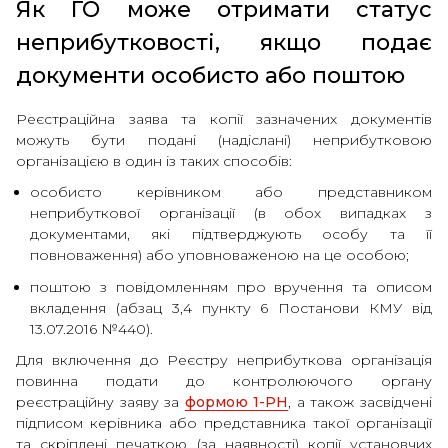
Як ГО може отримати статус
неприбутковості, якщо подає
документи особисто або поштою
Реєстраційна заява та копії зазначених документів
можуть бути подані (надіслані) неприбутковою
організацією в один із таких способів:
особисто керівником або представником
неприбуткової організації (в обох випадках з
документами, які підтверджують особу та її
повноваження) або уповноваженою на це особою;
поштою з повідомленням про вручення та описом
вкладення (абзац 3,4 пункту 6 Постанови КМУ від
13.07.2016 №440).
Для включення до Реєстру неприбуткова організація
повинна подати до контролюючого органу
реєстраційну заяву за
формою 1-РН
, а також засвідчені
підписом керівника або представника такої організації
та скріплені печаткою (за наявності) копії установчих